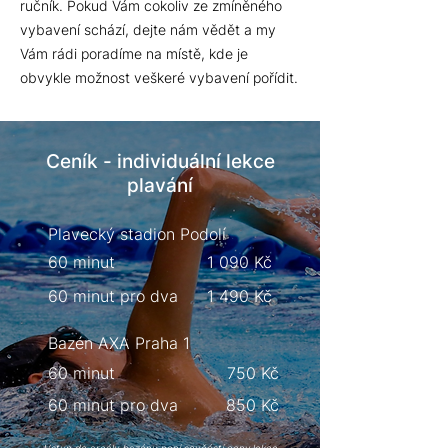
ručník.
Pokud Vám cokoliv ze zmíněného
vybavení schází, dejte nám vědět a my
Vám rádi poradíme na místě, kde je
obvykle možnost veškeré vybavení pořídit.
Ceník -
individuální
lekce
plavání
Plavecký stadion Podolí
60 minut
1 090 Kč
60 minut pro dva
1 490 Kč
Bazén AXA Praha 1
60 minut
750 Kč
60 minut pro dva
850 Kč