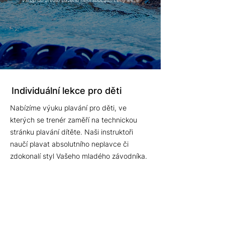
Vstup do areálu bazénu není součástí ceny lekce
Individuální lekce pro děti
Nabízíme výuku plavání pro děti, ve
kterých se trenér zaměří na technickou
stránku plavání dítěte. Naši instruktoři
naučí plavat absolutního neplavce či
zdokonalí styl Vašeho mladého závodníka.
Každá lekce je zaměřena pouze na
konkrétní potřeby Vašeho dítě.
Pokud by Vaše ratolest ráda plavala s
kamarádem či kamarádkou, není to